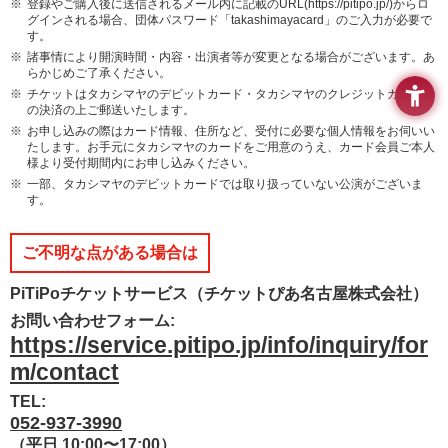
登録やご購入後に送信されるメール内に記載のURL(https://pitipo.jp/)からロ
情
グインされる場合、団体パスワード「takashimayacard」のご入力が必要で
報
す。
へ
諸事情により開演時間・内容・出演者等が変更となる場合がございます。あ
らかじめご了承ください。
移
動
チケットはタカシマヤのデビットカード・タカシマヤのクレジットカードで
の決済の上ご郵送いたします。
し
お申し込みの際はカード情報、住所など、受付に必要な個人情報をお伺いい
ま
たします。お手元にタカシマヤのカードをご用意のうえ、カード会員ご本人
す
様より受付期間内にお申し込みください。
一部、タカシマヤのデビットカードでは取り扱っていない公演がございま
す。
ご不明な点がある場合は
PiTiPoチケットサービス（チケットぴあ名古屋株式会社）
お問い合わせフォーム:
https://service.pitipo.jp/info/inquiry/for
m/contact
TEL:
052-937-3990
（平日 10:00〜17:00）