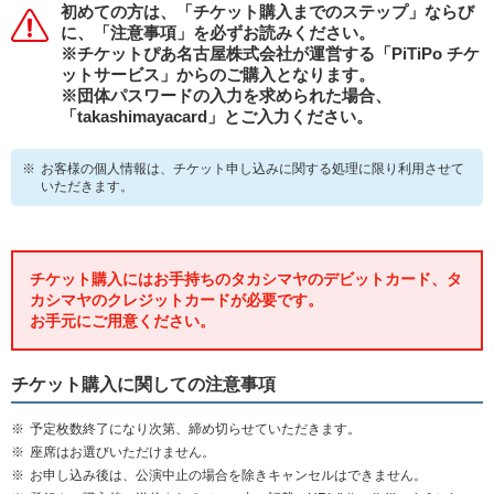
要
初めての方は、「チケット購入までのステップ」ならび
メ
に、「注意事項」を必ずお読みください。
ニ
※チケットぴあ名古屋株式会社が運営する「PiTiPo チケ
ュ
ットサービス」からのご購入となります。
ー
※団体パスワードの入力を求められた場合、
へ
「takashimayacard」とご入力ください。
移
動
お客様の個人情報は、チケット申し込みに関する処理に限り利用させて
し
いただきます。
ま
す
本
文
チケット購入にはお手持ちのタカシマヤのデビットカード、タ
へ
カシマヤのクレジットカードが必要です。
移
お手元にご用意ください。
動
し
ま
チケット購入に関しての注意事項
す
フ
予定枚数終了になり次第、締め切らせていただきます。
ッ
座席はお選びいただけません。
タ
お申し込み後は、公演中止の場合を除きキャンセルはできません。
ー