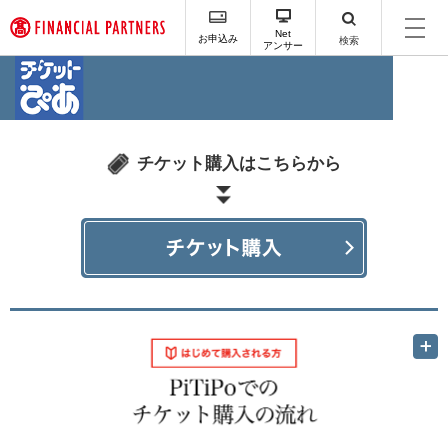
ペ
ー
Net
お申込み
検索
アンサー
ジ
内
を
移
動
す
チケット購入はこちらから
る
た
め
の
リ
ン
ク
で
す
サ
イ
ト
内
主