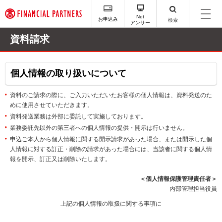
ペ
ー
Net
お申込み
検索
アンサー
ジ
内
資料請求
を
移
動
個人情報の取り扱いについて
す
る
た
資料のご請求の際に、ご入力いただいたお客様の個人情報は、資料発送のた
め
めに使用させていただきます。
の
資料発送業務は外部に委託して実施しております。
リ
業務委託先以外の第三者への個人情報の提供・開示は行いません。
ン
申込ご本人から個人情報に関する開示請求があった場合、または開示した個
ク
人情報に対する訂正・削除の請求があった場合には、当該者に関する個人情
で
報を開示、訂正又は削除いたします。
す
サ
＜個人情報保護管理責任者＞
イ
内部管理担当役員
ト
内
上記の個人情報の取扱に関する事項に
主