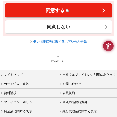
要
メ
同意する
ニ
ュ
ー
同意しない
へ
移
動
個人情報保護に関するお問い合わせ先
し
ま
す
本
文
へ
移
サイトマップ
当社ウェブサイトのご利用にあたって
動
カード紛失・盗難
お問い合わせ
し
ま
資料請求
会員規約
す
フ
プライバシーポリシー
金融商品勧誘方針
ッ
タ
貸金業に関する表示
銀行代理業に関する表示
ー