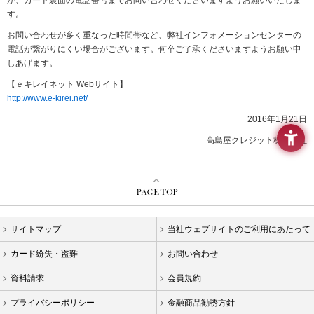
が、カード裏面の電話番号までお問い合わせくださいますようお願いいたしま
要
す。
メ
ニ
お問い合わせが多く重なった時間帯など、弊社インフォメーションセンターの
ュ
電話が繋がりにくい場合がございます。何卒ご了承くださいますようお願い申
ー
しあげます。
へ
【ｅキレイネット Webサイト】
移
http://www.e-kirei.net/
動
し
2016年1月21日
ま
高島屋クレジット株式会社
す
本
文
へ
移
動
し
サイトマップ
当社ウェブサイトのご利用にあたって
ま
す
カード紛失・盗難
お問い合わせ
フ
資料請求
会員規約
ッ
タ
プライバシーポリシー
金融商品勧誘方針
ー