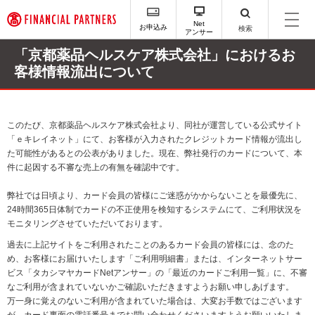
ペ
ー
Net
お申込み
検索
アンサー
ジ
内
「京都薬品ヘルスケア株式会社」におけるお
を
客様情報流出について
移
動
す
る
このたび、京都薬品ヘルスケア株式会社より、同社が運営している公式サイト
た
「ｅキレイネット」にて、お客様が入力されたクレジットカード情報が流出し
め
た可能性があるとの公表がありました。現在、弊社発行のカードについて、本
の
件に起因する不審な売上の有無を確認中です。
リ
ン
弊社では日頃より、カード会員の皆様にご迷惑がかからないことを最優先に、
ク
24時間365日体制でカードの不正使用を検知するシステムにて、ご利用状況を
で
モニタリングさせていただいております。
す
過去に上記サイトをご利用されたことのあるカード会員の皆様には、念のた
サ
め、お客様にお届けいたします「ご利用明細書」または、インターネットサー
イ
ビス「タカシマヤカードNetアンサー」の「最近のカードご利用一覧」に、不審
ト
なご利用が含まれていないかご確認いただきますようお願い申しあげます。
内
万一身に覚えのないご利用が含まれていた場合は、大変お手数ではございます
主