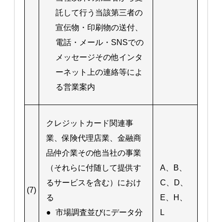
託して行う当該第三者の
宣伝物・印刷物の送付、
電話・メール・SNSでの
メッセージその他インタ
ーネット上の連絡等によ
る営業案内
クレジットカード関連事
業、保険代理店業、金融商
品仲介業その他当社の事業
（それらに付随して提供す
A、B、
るサービスを含む）におけ
C、D、
(7)
る
E、H、
●
市場調査並びにデータ分
L