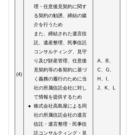
理・任意後見契約に関す
る契約の勧誘、締結の媒
介を行うため
また、締結された遺言信
託、遺産整理、民事信託
コンサルティング、見守
り及び財産管理、任意後
A、B、
見契約等の各契約に基づ
C、G、
(4)
く義務の履行のために当
H、I、
社の所属信託会社に対し
J、K、L
て情報を提供するため
●
株式会社高島屋による同
社の所属信託会社の遺言
信託・遺言整理・民事信
託コンサルティング・見