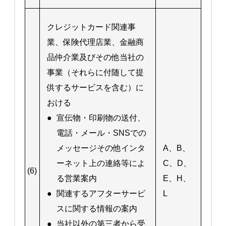
クレジットカード関連事
業、保険代理店業、金融商
品仲介業及びその他当社の
事業（それらに付随して提
供するサービスを含む）に
おける
●
宣伝物・印刷物の送付、
電話・メール・SNSでの
メッセージその他インタ
A、B、
ーネット上の連絡等によ
C、D、
(6)
る営業案内
E、H、
●
関連するアフターサービ
L
スに関する情報の案内
●
当社以外の第三者から受