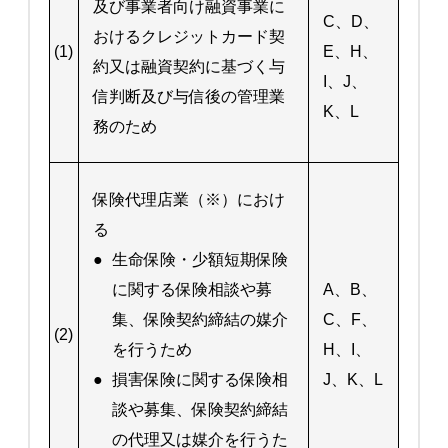
及び事業者向け融資事業に
C、D、
おけるクレジットカード契
(1)
E、H、
約又は融資契約に基づく与
I、J、
信判断及び与信後の管理業
K、L
務のため
保険代理店業（※）におけ
る
●
生命保険・少額短期保険
に関する保険相談や募
A、B、
集、保険契約締結の媒介
C、F、
(2)
を行うため
H、I、
●
損害保険に関する保険相
J、K、L
談や募集、保険契約締結
の代理又は媒介を行うた