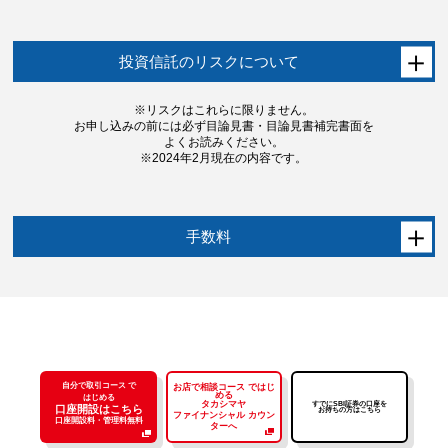
投資信託のリスクについて
※リスクはこれらに限りません。
お申し込みの前には必ず目論見書・目論見書補完書面を
よくお読みください。
※2024年2月現在の内容です。
手数料
自分で取引コース で
お店で相談コース ではじ
める
はじめる
タカシマヤ
すでにSBI証券の口座を
口座開設はこちら
お持ちの方はこちら
ファイナンシャル カウン
口座開設料・管理料無料
ターへ