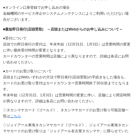
情
●オンライン口座登録でお申し込みの場合
報
金融機関のサービス停止やシステムメンテナンスによりご利用いただけない場
へ
合がございます。
移
動
■最短即日発行(店頭受取) ～店頭またはWebからのお申し込みについて～
し
●受付について
ま
店頭での即日発行の受付は、年末年始（12月31日、1月3日）は営業時間の変更
す
に伴い最終受付時間が変更となります。
カードカウンターの営業時間は店舗により異なりますので、詳細は各店にお問
い合わせください。
●カードのお受け取りについて
店頭またはWebいずれかの方法で即日発行(店頭受取)の手続きをした場合も、
カードのお受け取り受付はカードカウンター営業時間終了30分前までとなりま
す。
年末年始（12月31日、1月3日）は営業時間の変更に伴い、店舗により閉店時間
が異なりますので、詳細は各店にお問い合わせください。
◇タカシマヤカード《ゴールド》、タカシマヤカードのお受け取り可能店舗一
覧は
こちら
◇
ジェイアール東海タカシマヤカード
《ゴールド》、
ジェイアール東海タカシ
マヤカードのお受け取りは「
ジェイアール名古屋タカシマヤ」に限らせていた