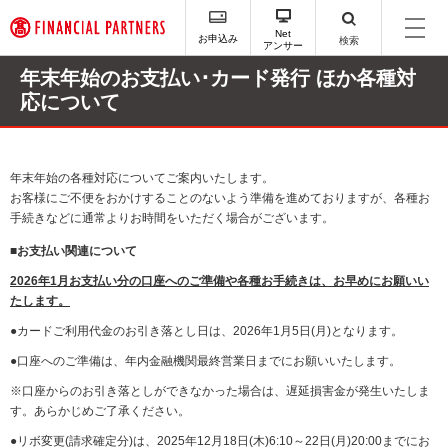
ペ
ー
Net
お申込み
検索
アンサー
ジ
内
年末年始のお支払い･カード発行 ほか各種対
を
応について
移
動
す
る
年末年始の各種対応についてご案内いたします。
た
お客様にご不便をおかけすることのないよう準備を進めておりますが、各種お
め
手続きなどに通常よりお時間をいただく場合がございます。
の
リ
■
お支払い関連について
ン
2026年1月お支払い分の口座へのご準備や各種お手続きは、お早めにお願いい
ク
たします。
で
す
●カードご利用代金のお引き落とし日は、2026年1月5日(月)となります。
サ
●口座へのご準備は、年内金融機関最終営業日までにお願いいたします。
イ
ト
※口座からのお引き落としができなかった場合は、遅延損害金が発生いたしま
内
す。あらかじめご了承ください。
主
●リボ変更(請求確定分)は、2025年12月18日(木)6:10～22日(月)20:00までにお