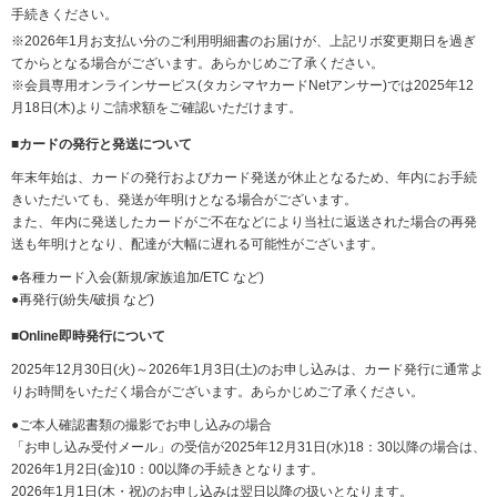
要
手続きください。
メ
※2026年1月お支払い分のご利用明細書のお届けが、上記リボ変更期日を過ぎ
ニ
てからとなる場合がございます。あらかじめご了承ください。
ュ
※会員専用オンラインサービス(タカシマヤカードNetアンサー)では2025年12
ー
月18日(木)よりご請求額をご確認いただけます。
へ
移
■
カードの発行と発送について
動
年末年始は、カードの発行およびカード発送が休止となるため、年内にお手続
し
きいただいても、発送が年明けとなる場合がございます。
ま
また、年内に発送したカードがご不在などにより当社に返送された場合の再発
す
送も年明けとなり、配達が大幅に遅れる可能性がございます。
本
文
●各種カード入会(新規/家族追加/ETC など)
へ
●再発行(紛失/破損 など)
移
動
■Online即時発行について
し
2025年12月30日(火)～2026年1月3日(土)のお申し込みは、カード発行に通常よ
ま
りお時間をいただく場合がございます。あらかじめご了承ください。
す
フ
●ご本人確認書類の撮影でお申し込みの場合
ッ
「お申し込み受付メール」の受信が2025年12月31日(水)18：30以降の場合は、
タ
2026年1月2日(金)10：00以降の手続きとなります。
ー
2026年1月1日(木・祝)のお申し込みは翌日以降の扱いとなります。