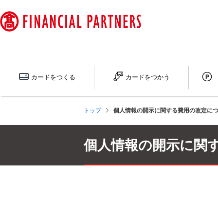
ペ
ー
ジ
内
を
移
動
カードを
つくる
カードを
つかう
す
る
た
トップ
個人情報の開示に関する費用の改定に
め
の
リ
個人情報の開示に関
ン
ク
で
す
サ
イ
ト