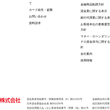
て
金融商品勧誘方針
カード紛失・盗難
貸金業に関する表示
お問い合わせ
銀行代理業に関する表
資料請求
お客様本位の業務運営
方針
マネー・ローンダリン
テロ資金供与に関する
針
会社案内
採用情報
貸金業者登録番号：関東財務局長（8）第01325号
金融商品仲介業
日本貸金業協会会員 第002250号
信託契約代理業
包括信用購入あっせん業者登録番号：関東（包）第41号
銀行代理業許可