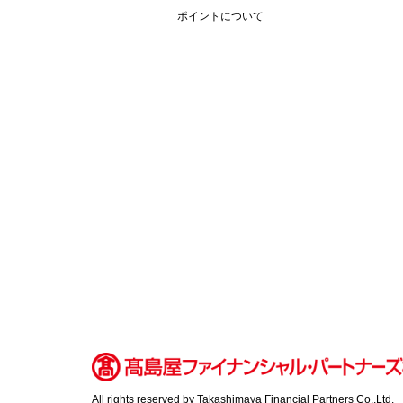
フ
ポイントについて
ッ
タ
ー
情
報
へ
移
動
し
ま
す
All rights reserved by Takashimaya Financial Partners Co.,Ltd.