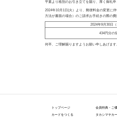
内
平素より格別のお引き立てを賜り、厚く御礼申
主
2024年10月1日(火）より、郵便料金の変
要
方法が書面の場合）のご請求お手続きの際の費
メ
ニ
2024年9月30日
ュ
434円分の
ー
へ
何卒、ご理解賜りますようお願い申しあげます
移
動
し
ま
す
本
文
へ
移
動
し
トップページ
会員特典・ご
ま
カードをつくる
タカシマヤカー
す