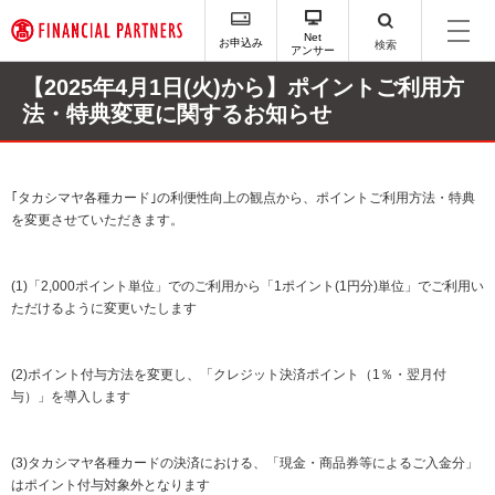
ペ
ー
Net
お申込み
検索
アンサー
ジ
内
【2025年4月1日(火)から】ポイントご利用方
を
法・特典変更に関するお知らせ
移
動
す
る
｢タカシマヤ各種カード｣の利便性向上の観点から、ポイントご利用方法・特典
た
を変更させていただきます。
め
の
リ
(1)「2,000ポイント単位」でのご利用から「1ポイント(1円分)単位」でご利用い
ン
ただけるように変更いたします
ク
で
す
(2)ポイント付与方法を変更し、「クレジット決済ポイント（1％・翌月付
サ
与）」を導入します
イ
ト
内
(3)タカシマヤ各種カードの決済における、「現金・商品券等によるご入金分」
主
はポイント付与対象外となります