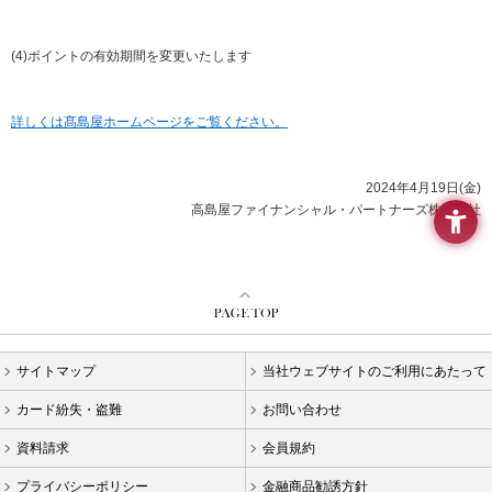
要
メ
ニ
(4)ポイントの有効期間を変更いたします
ュ
ー
へ
詳しくは髙島屋ホームページをご覧ください。
移
動
し
2024年4月19日(金)
ま
高島屋ファイナンシャル・パートナーズ株式会社
す
本
文
へ
移
動
し
サイトマップ
当社ウェブサイトのご利用にあたって
ま
す
カード紛失・盗難
お問い合わせ
フ
ッ
資料請求
会員規約
タ
ー
プライバシーポリシー
金融商品勧誘方針