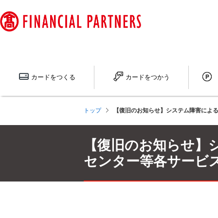
ペ
ー
ジ
内
を
移
動
カードを
つくる
カードを
つかう
す
る
た
トップ
【復旧のお知らせ】システム障害による
め
の
リ
【復旧のお知らせ】
ン
ク
センター等各サービ
で
す
サ
イ
ト