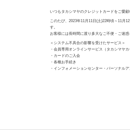
内
主
いつもタカシマヤのクレジットカードをご愛顧
要
メ
このたび、2023年11月11日(土)22時頃～
ニ
す。
ュ
お客様には長時間に渡り多大なご不便・ご迷惑
ー
＜システム不具合の影響を受けたサービス＞
へ
・会員専用オンラインサービス（タカシマヤカー
移
・カードのご入会
動
・各種お手続き
し
・インフォメーションセンター・パーソナルア
ま
す
本
文
へ
移
動
し
ま
す