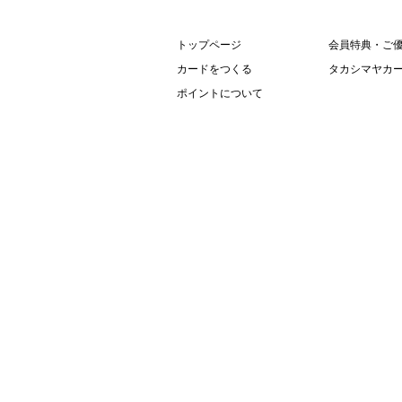
フ
ッ
トップページ
会員特典・ご
タ
カードをつくる
タカシマヤカー
ー
情
ポイントについて
報
へ
移
動
し
ま
す