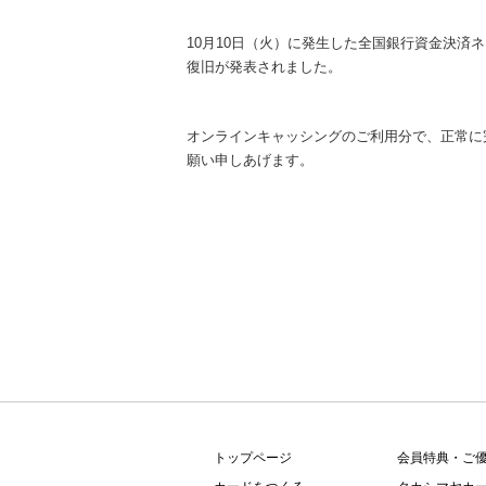
内
主
10月10日（火）に発生した全国銀行資金決済
要
復旧が発表されました。
メ
ニ
ュ
オンラインキャッシングのご利用分で、正常に
ー
願い申しあげます。
へ
移
動
し
ま
す
本
文
へ
移
動
し
ま
トップページ
会員特典・ご
す