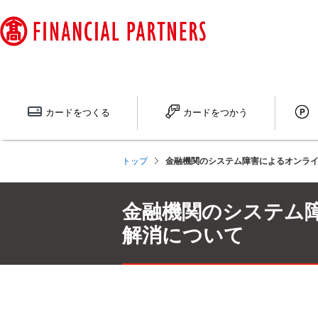
ペ
ー
ジ
内
を
移
動
カードを
つくる
カードを
つかう
す
る
た
トップ
金融機関のシステム障害によるオンラ
め
の
リ
金融機関のシステム
ン
ク
解消について
で
す
サ
イ
ト