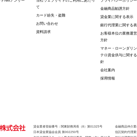
ドNetアンサー
当社ウェブサイトのご利用にあたっ
プライバシーポリシー
て
金融商品勧誘方針
カード紛失・盗難
貸金業に関する表示
お問い合わせ
銀行代理業に関する表
資料請求
お客様本位の業務運営
方針
マネー・ローンダリン
テロ資金供与に関する
針
会社案内
採用情報
貸金業者登録番号：関東財務局長（8）第01325号
金融商品仲介業
日本貸金業協会会員 第002250号
信託契約代理業