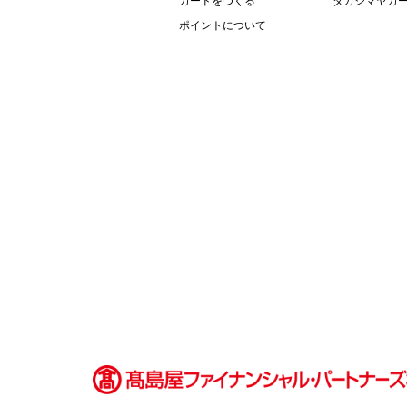
カードをつくる
タカシマヤカー
フ
ポイントについて
ッ
タ
ー
情
報
へ
移
動
し
ま
す