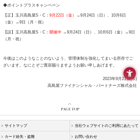
要
◆ポイントプラスキャンペーン
メ
ニ
【正】玉川高島屋S・C：
9月22日（金）
→9月24日（日）、10月6日
ュ
（金）→9日（月・祝）
ー
へ
【誤】玉川高島屋S・C：
開催中
→9月24日（日）、10月6日（金）→9日
移
（月・祝）
動
し
ま
今後はこのようなことのないよう、管理体制を強化してまいる所存でご
す
ざいます。なにとぞご寛容賜りますようお願い申しあげます。
本
文
2023年9月21日(木)
へ
高島屋ファイナンシャル・パートナーズ株式会社
移
動
し
ま
す
フ
ッ
サイトマップ
当社ウェブサイトのご利用にあたって
タ
カード紛失・盗難
お問い合わせ
ー