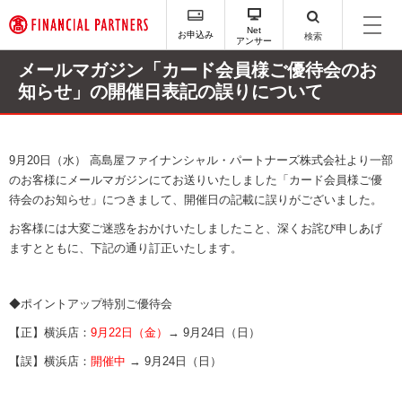
ペ
ー
Net
お申込み
検索
アンサー
ジ
内
メールマガジン「カード会員様ご優待会のお
を
知らせ」の開催日表記の誤りについて
移
動
す
る
9月20日（水） 高島屋ファイナンシャル・パートナーズ株式会社より一部
た
のお客様にメールマガジンにてお送りいたしました「カード会員様ご優
め
待会のお知らせ」につきまして、開催日の記載に誤りがございました。
の
リ
お客様には大変ご迷惑をおかけいたしましたこと、深くお詫び申しあげ
ン
ますとともに、下記の通り訂正いたします。
ク
で
す
◆ポイントアップ特別ご優待会
サ
イ
【正】横浜店：
9月22日（金）
→ 9月24日（日）
ト
【誤】横浜店：
開催中
→ 9月24日（日）
内
主