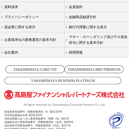
情
資料請求
会員規約
報
へ
プライバシーポリシー
金融商品勧誘方針
移
動
貸金業に関する表示
銀行代理業に関する表示
し
マネー・ローンダリング及びテロ資金
ま
お客様本位の業務運営の基本方針
供与に関する基本方針
す
会社案内
採用情報
All rights reserved by Takashimaya Financial Partners Co.,Ltd.
貸金業者登録番号：関東財務局長（8）第01325号
日本貸金業協会会員 第002250号
包括信用購入あっせん業者登録番号：関東（包）第41号
金融商品仲介業者登録番号：関東財務局長（金仲）第905号
信託契約代理業登録番号：関東財務局長（代信）第157号
銀行代理業許可番号：関東財務局長（銀代）第318号