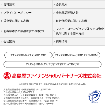
情
資料請求
会員規約
報
へ
プライバシーポリシー
金融商品勧誘方針
移
貸金業に関する表示
銀行代理業に関する表示
動
し
マネー・ローンダリング及びテロ資金
お客様本位の業務運営の基本方針
ま
供与に関する基本方針
す
会社案内
採用情報
All rights reserved by Takashimaya Financial Partners Co.,Ltd.
貸金業者登録番号：関東財務局長（8）第01325号
日本貸金業協会会員 第002250号
包括信用購入あっせん業者登録番号：関東（包）第41号
金融商品仲介業者登録番号：関東財務局長（金仲）第905号
信託契約代理業登録番号：関東財務局長（代信）第157号
銀行代理業許可番号：関東財務局長（銀代）第318号