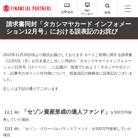
ペ
ー
Net
お申込み
検索
アンサー
ジ
内
請求書同封「タカシマヤカード インフォメー
を
ション12月号」における誤表記のお詫び
移
動
す
る
2022年11月20日頃より順次お届けしております カードご利用に関する請求書
た
〔12月5日（月）お引き落とし分）に同封の「タカシマヤカードインフォメー
め
ション12月号（11ページ）」に記載の「投資でためよう！タカシマヤポイン
の
ト」記事中のポイント付与例について、投資信託の銘柄名に誤表記がございま
リ
した。
ン
正しくは下記の通りでございます。
ク
で
す
サ
「セゾン資産形成の達人ファンド」
【正】例）
を500万円保
イ
有していた場合
ト
内
【誤】例）「セゾン・グローバルバランスファンド」を500万円保有していた
主
場合