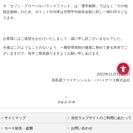
要
※「セゾン・グローバルバランスファンド」は「通常銘柄」ではなく「その他
メ
指定銘柄」のため、ポイント付与率は月間平均保有金額に対し一律0.05％とな
ニ
ります。
ュ
ー
へ
移
お客様にはご迷惑をおかけいたしまして、誠に申し訳ございませんでした。
動
今後はこのようなことのないよう、一層管理体制の徹底に努めて参る所存でご
し
ざいますので、何卒ご寛容賜りますようお願い申しあげます。
ま
す
本
文
2022年11月21日(月)
へ
高島屋ファイナンシャル・パートナーズ株式会社
移
動
し
ま
す
フ
サイトマップ
当社ウェブサイトのご利用にあたって
ッ
タ
カード紛失・盗難
お問い合わせ
ー