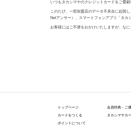
内
いつもタカシマヤのクレジットカードをご愛顧
主
このたび、一部加盟店のデータ不具合に起因し、
要
Netアンサー）、スマートフォンアプリ「タ
メ
ニ
お客様にはご不便をおかけいたしますが、なに
ュ
ー
へ
移
動
し
ま
す
本
文
へ
移
トップページ
会員特典・ご
動
カードをつくる
タカシマヤカー
し
ま
ポイントについて
す