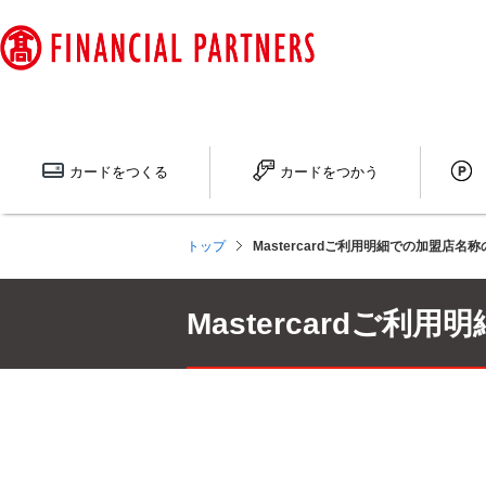
ペ
ー
ジ
内
を
移
動
カードを
つくる
カードを
つかう
す
る
た
トップ
Mastercardご利用明細での加盟店
め
の
リ
Mastercardご
ン
ク
で
す
サ
イ
ト