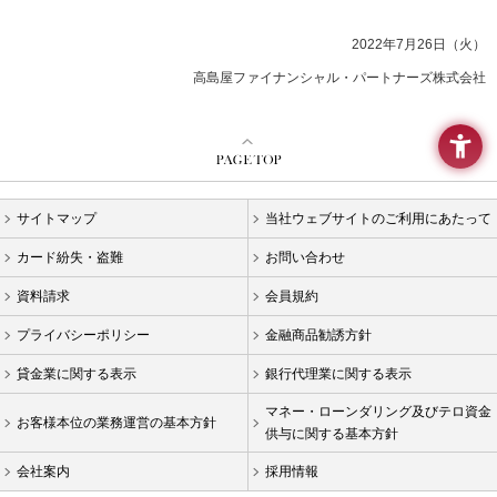
要
メ
2022年7月26日（火）
ニ
ュ
高島屋ファイナンシャル・パートナーズ株式会社
ー
へ
移
動
し
ま
サイトマップ
当社ウェブサイトのご利用にあたって
す
本
カード紛失・盗難
お問い合わせ
文
へ
資料請求
会員規約
移
動
プライバシーポリシー
金融商品勧誘方針
し
貸金業に関する表示
銀行代理業に関する表示
ま
す
マネー・ローンダリング及びテロ資金
お客様本位の業務運営の基本方針
フ
供与に関する基本方針
ッ
タ
会社案内
採用情報
ー