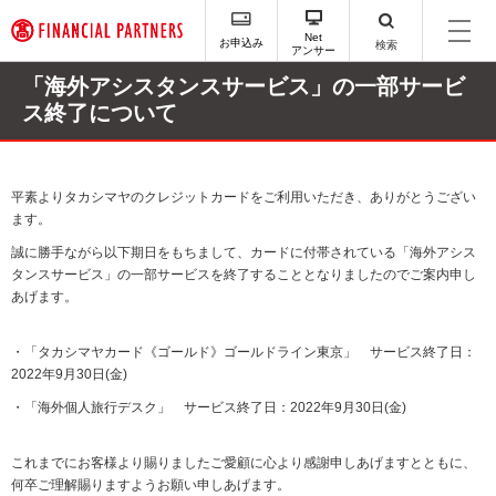
ペ
ー
Net
お申込み
検索
アンサー
ジ
内
「海外アシスタンスサービス」の一部サービ
を
ス終了について
移
動
す
る
平素よりタカシマヤのクレジットカードをご利用いただき、ありがとうござい
た
ます。
め
誠に勝手ながら以下期日をもちまして、カードに付帯されている「海外アシス
の
タンスサービス」の一部サービスを終了することとなりましたのでご案内申し
リ
あげます。
ン
ク
で
・「タカシマヤカード《ゴールド》ゴールドライン東京」 サービス終了日：
す
2022年9月30日(金)
サ
・「海外個人旅行デスク」 サービス終了日：2022年9月30日(金)
イ
ト
内
これまでにお客様より賜りましたご愛顧に心より感謝申しあげますとともに、
主
何卒ご理解賜りますようお願い申しあげます。