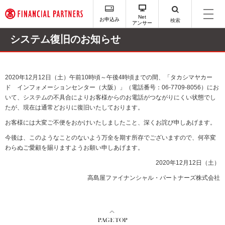
ペ
ー
Net
お申込み
検索
アンサー
ジ
内
システム復旧のお知らせ
を
移
動
す
2020
年
12
月
12
日（土）午前
10
時頃～午後
4
時頃までの間、「タカシマヤカー
る
ド インフォメーションセンター（大阪）」（電話番号：
06-7709-8056
）にお
た
いて、システムの不具合によりお客様からのお電話がつながりにくい状態でし
め
たが、現在は通常どおりに復旧いたしております。
の
お客様には大変ご不便をおかけいたしましたこと、深くお詫び申しあげます。
リ
ン
今後は、このようなことのないよう万全を期す所存でございますので、何卒変
ク
わらぬご愛顧を賜りますようお願い申しあげます。
で
2020
年
12
月
12
日（土）
す
サ
高島屋ファイナンシャル・パートナーズ株式会社
イ
ト
内
主