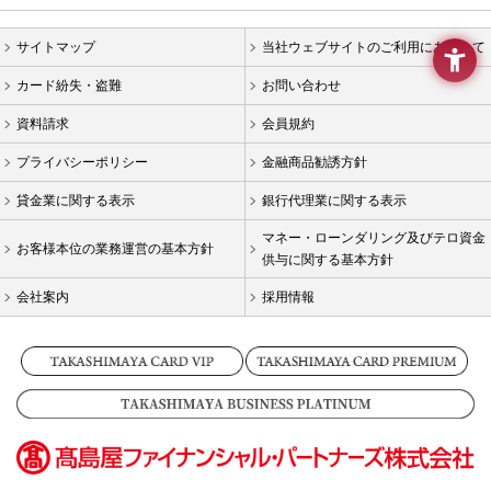
要
メ
ニ
サイトマップ
当社ウェブサイトのご利用にあたって
ュ
カード紛失・盗難
お問い合わせ
ー
へ
資料請求
会員規約
移
動
プライバシーポリシー
金融商品勧誘方針
し
ま
貸金業に関する表示
銀行代理業に関する表示
す
マネー・ローンダリング及びテロ資金
本
お客様本位の業務運営の基本方針
供与に関する基本方針
文
へ
会社案内
採用情報
移
動
し
ま
す
フ
ッ
タ
ー