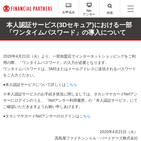
ペ
ー
Net
お申込み
検索
アンサー
ジ
内
本人認証サービス(3Dセキュア)における一部
を
「ワンタイムパスワード」の導入について
移
動
す
る
2020年4月21日（火）より、一部加盟店でインターネットショッピングをご利
た
用の際、「ワンタイムパスワード」の入力が必要となります。
め
ワンタイムパスワードは、SMSまたはメールアドレスに送信されるパスワード
の
をご入力ください。
リ
●本人認証サービスについて詳しくは
こちら
ン
ク
※本人認証サービスのお手続き状況に関しましては、タカシマヤカードNetアン
で
サーにログインのうえ、「Netアンサー利用履歴」の「本人認証サービス」にて
す
ご確認いただきますようお願い申しあげます。
サ
●タカシマヤカードNetアンサーのログインは
こちら
イ
ト
内
2020年4月21日（火）
主
高島屋ファイナンシャル・パートナーズ株式会社