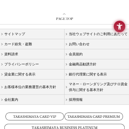
要
メ
ニ
ュ
ー
へ
サイトマップ
当社ウェブサイトのご利用にあたって
移
動
カード紛失・盗難
お問い合わせ
し
ま
資料請求
会員規約
す
本
プライバシーポリシー
金融商品勧誘方針
文
貸金業に関する表示
銀行代理業に関する表示
へ
移
マネー・ローンダリング及びテロ資金
動
お客様本位の業務運営の基本方針
供与に関する基本方針
し
ま
会社案内
採用情報
す
フ
ッ
タ
ー