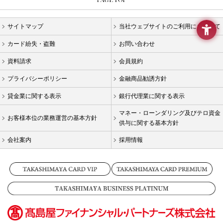
要
メ
ニ
サイトマップ
当社ウェブサイトのご利用にあたって
ュ
ー
カード紛失・盗難
お問い合わせ
へ
移
資料請求
会員規約
動
プライバシーポリシー
金融商品勧誘方針
し
ま
貸金業に関する表示
銀行代理業に関する表示
す
本
マネー・ローンダリング及びテロ資金
お客様本位の業務運営の基本方針
文
供与に関する基本方針
へ
会社案内
採用情報
移
動
し
ま
す
フ
ッ
タ
ー