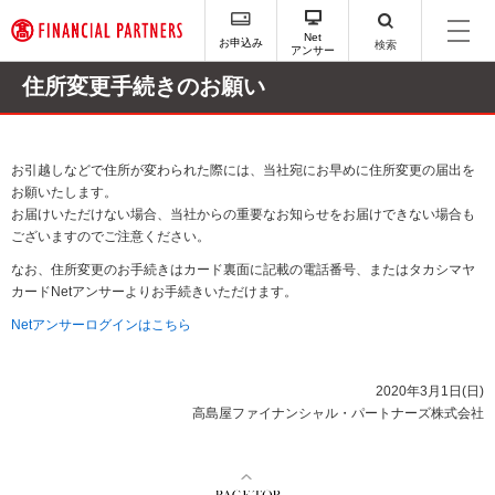
ペ
ー
Net
お申込み
検索
アンサー
ジ
内
住所変更手続きのお願い
を
移
動
す
お引越しなどで住所が変わられた際には、当社宛にお早めに住所変更の届出を
る
お願いたします。
た
お届けいただけない場合、当社からの重要なお知らせをお届けできない場合も
め
ございますのでご注意ください。
の
なお、住所変更のお手続きはカード裏面に記載の電話番号、またはタカシマヤ
リ
カードNetアンサーよりお手続きいただけます。
ン
ク
Netアンサーログインはこちら
で
す
サ
2020年3月1日(日)
イ
高島屋ファイナンシャル・パートナーズ株式会社
ト
内
主