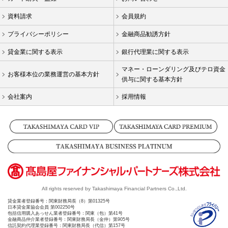
資料請求
会員規約
プライバシーポリシー
金融商品勧誘方針
貸金業に関する表示
銀行代理業に関する表示
マネー・ローンダリング及びテロ資金
お客様本位の業務運営の基本方針
供与に関する基本方針
会社案内
採用情報
All rights reserved by Takashimaya Financial Partners Co.,Ltd.
貸金業者登録番号：関東財務局長（8）第01325号
日本貸金業協会会員 第002250号
包括信用購入あっせん業者登録番号：関東（包）第41号
金融商品仲介業者登録番号：関東財務局長（金仲）第905号
信託契約代理業登録番号：関東財務局長（代信）第157号