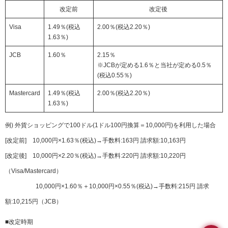
要
改定前
改定後
メ
ニ
Visa
1.49％(税込
2.00％(税込2.20％)
ュ
1.63％)
ー
へ
JCB
1.60％
2.15％
移
※JCBが定める1.6％と当社が定める0.5％
動
(税込0.55％)
し
ま
Mastercard
1.49％(税込
2.00％(税込2.20％)
す
1.63％)
本
文
例) 外貨ショッピングで100ドル(1ドル100円換算＝10,000円)を利用した場合
へ
[改定前] 10,000円×1.63％(税込)→手数料:163円 請求額:10,163円
移
動
[改定後] 10,000円×2.20％(税込)→手数料:220円 請求額:10,220円
し
（Visa/Mastercard）
ま
す
10,000円×1.60％＋10,000円×0.55％(税込)→手数料:215円 請求
フ
額:10,215円（JCB）
ッ
タ
■改定時期
ー