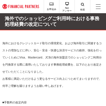
ペ
ー
Net
お申込み
検索
アンサー
ジ
内
海外でのショッピングご利用時における事務
を
処理経費の改定について
移
動
す
る
海外におけるクレジットカード取引の環境変化、および海外取引に関連するコ
た
め
ストの増加などに伴い、安心・安全・快適な決済サービスの維持、強化を行っ
の
ていくためにVisa、Mastercard、JCBの海外加盟店でのショッピングご利用分
リ
ン
を円換算する際に適用いたしております事務処理経費を、以下のとおり改定さ
ク
せていただくことになりました。
で
す
お客様に満足いただけるよう更なるサービス向上につとめてまいりますので、
サ
何卒ご理解を賜りますようお願い申しあげます。
イ
ト
内
主
■手数料の改定内容