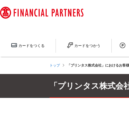
ペ
ー
ジ
内
を
移
動
カードを
つくる
カードを
つかう
す
る
た
トップ
「プリンタス株式会社」におけるお客
め
の
リ
「プリンタス株式会
ン
ク
で
す
サ
イ
ト