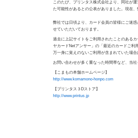
内
このたび、プリンタス株式会社より、同社が運
主
た可能性があるとの公表がありました。現在、
要
メ
弊社では日頃より、カード会員の皆様にご迷惑
ニ
せていただいております。
ュ
過去に上記サイトをご利用されたことのあるカ
ー
ヤカードNetアンサー」の「最近のカードご
へ
万一身に覚えのないご利用が含まれていた場合
移
動
お問い合わせが多く重なった時間帯など、当社
し
【こまもの本舗ホームページ】
ま
http://www.komamono-honpo.com
す
本
【プリンタス３Dストア】
文
http://www.printus.jp
へ
移
動
し
ま
す