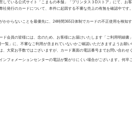
営している公式サイト「こまもの本舗」「プリンタス３Dストア」にて、お
弊社発行のカードについて、本件に起因する不審な売上の有無を確認中です
がかからないことを最優先に、24時間365日体制でカードの不正使用を検知
ード会員の皆様には、念のため、お客様にお届けいたします「ご利用明細書
利用一覧」に、不審なご利用が含まれていないかご確認いただきますようお願
は、大変お手数ではございますが、カード裏面の電話番号までお問い合わせ
インフォメーションセンターの電話が繋がりにくい場合がございます。何卒