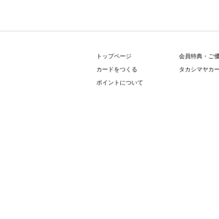
フ
ッ
タ
ー
情
トップページ
会員特典・ご
報
カードをつくる
タカシマヤカー
へ
ポイントについて
移
動
し
ま
す