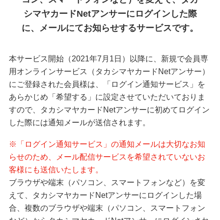
要
メ
シマヤカードNetアンサーにログインした際
ニ
に、
メールにてお知らせするサービスです。
ュ
ー
へ
本サービス開始（2021年7月1日）以降に、新規で会員専
移
動
用オンラインサービス（タカシマヤカードNetアンサー）
し
にご登録された会員様は、「ログイン通知サービス」を
ま
あらかじめ「希望する」に設定させていただいておりま
す
本
すので、タカシマヤカードNetアンサーに初めてログイン
文
した際には通知メールが送信されます。
へ
移
※「ログイン通知サービス」の通知メールは大切なお知
動
らせのため、メール配信サービスを希望されていないお
し
ま
客様にも送信いたします。
す
ブラウザや端末（パソコン、スマートフォンなど）を変
フ
えて、タカシマヤカードNetアンサーにログインした場
ッ
タ
合、複数のブラウザや端末（パソコン、スマートフォン
ー