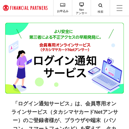
ペ
ー
Net
お申込み
検索
アンサー
ジ
内
を
移
動
す
る
た
め
の
リ
ン
ク
で
す
サ
「ログイン通知サービス」は、
会員専用オン
イ
ラインサービス（タカシマヤカードNetアンサ
ト
内
ー）のご登録者様が、
ブラウザや端末（パソ
主
コン、スマートフォンなど）を変えて、
タカ