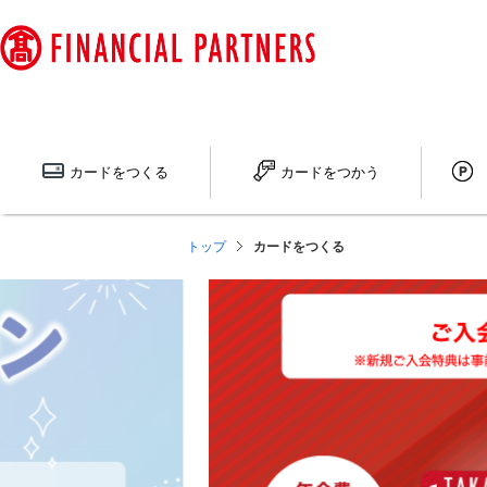
ペ
ー
ジ
内
を
移
動
カードを
つくる
カードを
つかう
す
る
た
トップ
カードをつくる
め
の
リ
ン
ク
で
す
サ
イ
ト