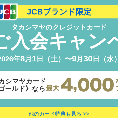
JCBブランド限定
タカシマヤのクレジットカード
ご入会キャン
8
1
9
30
2026年
月
日（土）〜
月
日（水
カシマヤカード
ゴールド》なら
他のカード特典も見る >>