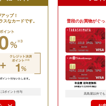
がアップ！
ラスなカードです。
普段のお買物がぐっ
に
1ポイント付与
高島屋以外でも、
ら
お