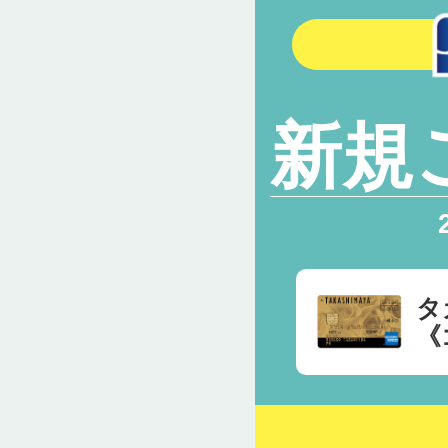
新規
タ
《