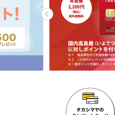
内
主
要
メ
ニ
ュ
ー
へ
移
動
し
ま
す
本
文
へ
移
動
し
ま
す