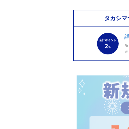
タカシマ
合計ポイント
2
※
%
※