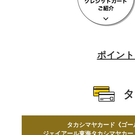
フ
ッ
タ
ー
情
報
へ
移
ポイント
動
し
ま
す
タ
タカシマヤカード《ゴー
ジェイアール東海タカシマヤカー