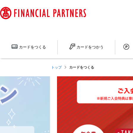
ペ
ー
ジ
内
を
移
動
カードを
つくる
カードを
つかう
す
る
た
トップ
カードをつくる
め
の
リ
ン
ク
で
す
サ
イ
ト