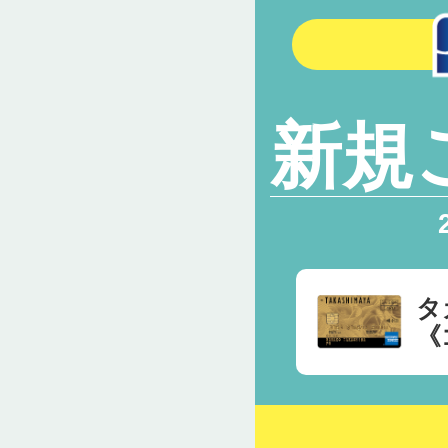
新規
タ
《