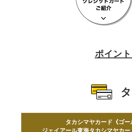
フ
ッ
タ
ー
情
報
へ
移
ポイント
動
し
ま
す
タ
タカシマヤカード《ゴー
ジェイアール東海タカシマヤカー