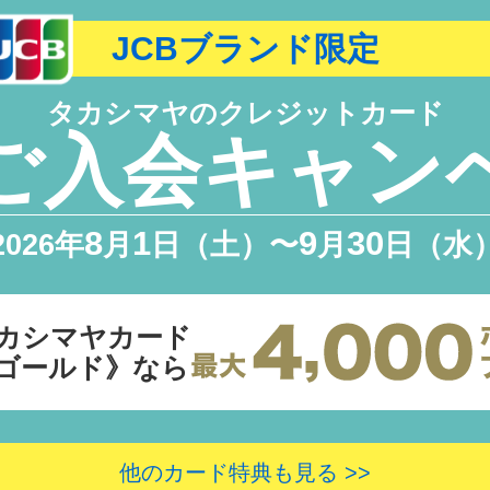
JCBブランド限定
タカシマヤのクレジットカード
ご入会キャン
8
1
9
30
2026年
月
日（土）〜
月
日（水
カシマヤカード
ゴールド》なら
他のカード特典も見る >>