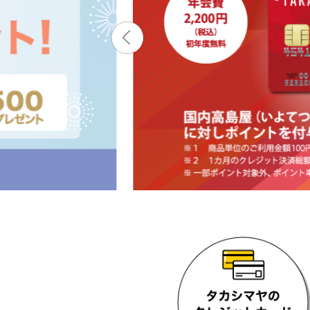
内
主
要
メ
ニ
ュ
ー
へ
移
動
し
ま
す
本
文
へ
移
動
し
ま
す