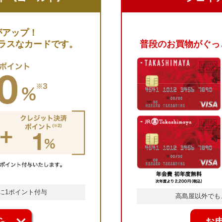
がアップ！
ラスなカードです。
普段のお買物がぐっ
に
1ポイント付与
高島屋以外でも、
ら
お