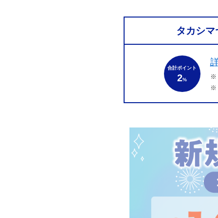
タカシマ
合計ポイント
2
※
%
※