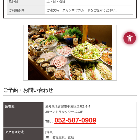
除外日
土・日・祝日
ご利用条件
ご注文時、タカシマヤのカードをご提示ください。
ご予約・お問い合わせ
所在地
愛知県名古屋市中村区名駅1-1-4
JRセントラルタワーズ13F
052-587-0909
TEL：
アクセス方法
[電車]
JR「名古屋駅」直結